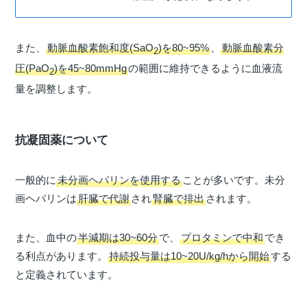
また、
動脈血酸素飽和度(SaO
)を80~95%
、
動脈血酸素分
2
圧(PaO
)を45~80mmHg
の範囲に維持できるように血液流
2
量を調整します。
抗凝固薬について
一般的に
未分画ヘパリンを使用する
ことが多いです。未分
画ヘパリンは
肝臓で代謝
され
腎臓で排出
されます。
また、血中の
半減期は30~60分
で、
プロタミンで中和
でき
る利点があります。
持続投与量は10~20U/kg/hから開始
する
と定義されています。