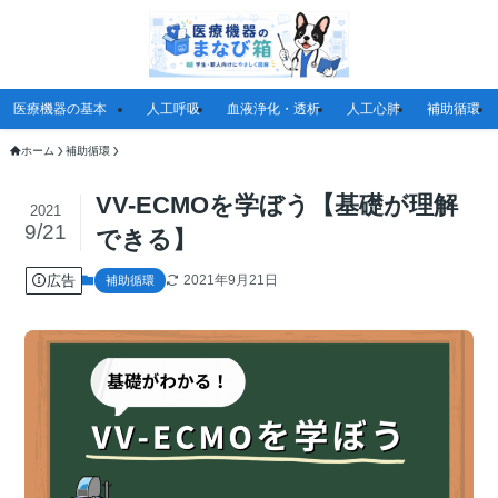
医療機器の基本
人工呼吸
血液浄化・透析
人工心肺
補助循環
ホーム
補助循環
VV-ECMOを学ぼう【基礎が理解
2021
9/21
できる】
広告
2021年9月21日
補助循環