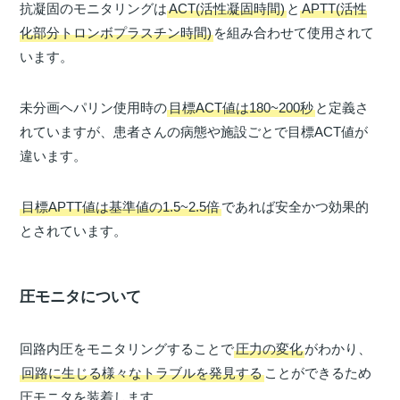
抗凝固のモニタリングは
ACT(活性凝固時間)
と
APTT(活性
化部分トロンボプラスチン時間)
を組み合わせて使用されて
います。
未分画ヘパリン使用時の
目標ACT値は180~200秒
と定義さ
れていますが、患者さんの病態や施設ごとで目標ACT値が
違います。
目標APTT値は基準値の1.5~2.5倍
であれば安全かつ効果的
とされています。
圧モニタについて
回路内圧をモニタリングすることで
圧力の変化
がわかり、
回路に生じる様々なトラブルを発見する
ことができるため
圧モニタを装着します。