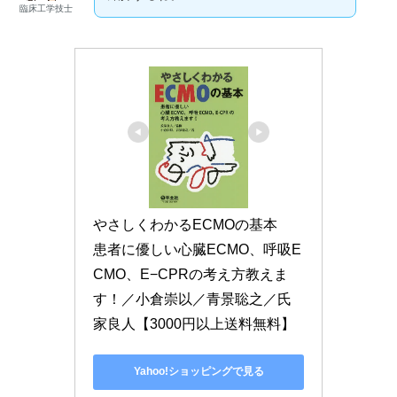
臨床工学技士
やさしくわかるECMOの基本　
患者に優しい心臓ECMO、呼吸E
CMO、E−CPRの考え方教えま
す！／小倉崇以／青景聡之／氏
家良人【3000円以上送料無料】
Yahoo!ショッピングで見る