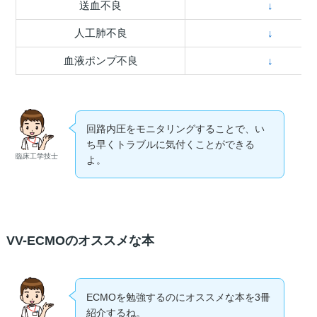
送血不良
↓
人工肺不良
↓
血液ポンプ不良
↓
回路内圧をモニタリングすることで、い
ち早くトラブルに気付くことができる
臨床工学技士
よ。
VV-ECMOのオススメな本
ECMOを勉強するのにオススメな本を3冊
紹介するね。