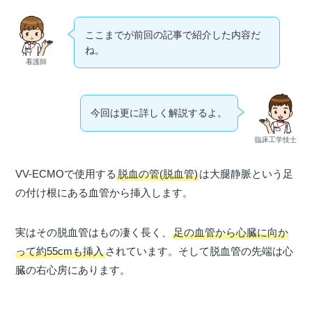
ここまでが前回の記事で紹介した内容だ
ね。
看護師
今回は更に詳しく解説するよ。
臨床工学技士
VV-ECMOで使用する
脱血の管(脱血管)
は大腿静脈という足
の付け根にある血管から挿入します。
実はその脱血管はもの凄く長く、
足の血管から心臓に向か
って約55cmも挿入
されています。そして脱血管の先端は心
臓の右心房にあります。