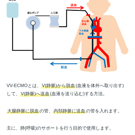
VV-ECMOとは、
V(静脈)から脱血
(血液を体外へ取り出す)
して、
V(静脈)へ送血
(血液を送り込む)する方法。
大腿静脈に脱血
の管、
内頚静脈に送血
の管を入れます。
主に、肺(呼吸)のサポートを行う目的で使用します。