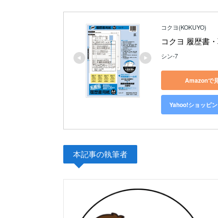
コクヨ(KOKUYO)
コクヨ 履歴書・職
シン-7
Amazonで
Yahoo!ショッピ
本記事の執筆者