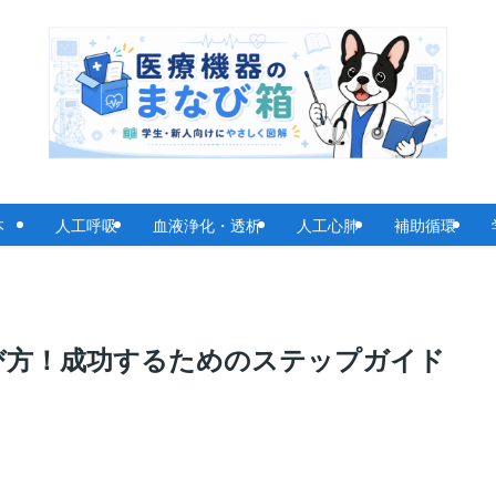
基本
人工呼吸
血液浄化・透析
人工心肺
補助循環
び方！成功するためのステップガイド